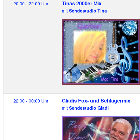
Tinas 2000er-Mix
20:00 - 22:00 Uhr
mit
Sendestudio Tina
Gladis Fox- und Schlagermix
22:00 - 00:00 Uhr
mit
Sendestudio Gladi