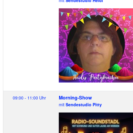
mit
Sendestudio Heidi
Morning-Show
09:00 - 11:00 Uhr
mit
Sendestudio Pitty