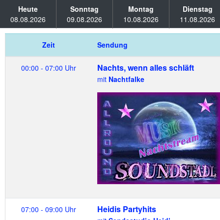
Heute
Sonntag
Montag
Dienstag
08.08.2026
09.08.2026
10.08.2026
11.08.2026
Zeit
Sendung
Nachts, wenn alles schläft
00:00 - 07:00 Uhr
mit
Nachtfalke
Heidis Partyhits
07:00 - 09:00 Uhr