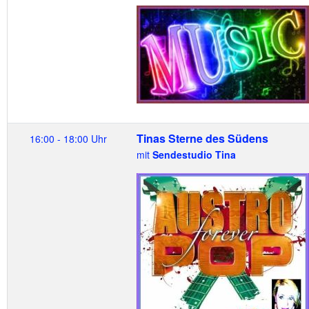
Tinas Sterne des Südens
16:00 - 18:00 Uhr
mit
Sendestudio Tina