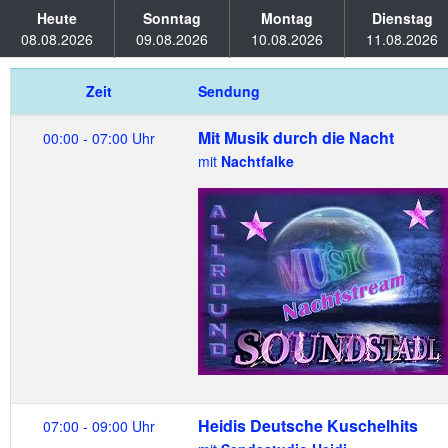
Heute
Sonntag
Montag
Dienstag
08.08.2026
09.08.2026
10.08.2026
11.08.2026
Zeit
Sendung
Mit Musik durch die Nacht
00:00 - 07:00 Uhr
mit
Nachtfalke
Heidis Deutsche Kuschelhits
07:00 - 09:00 Uhr