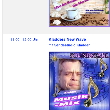
Kladders New Wave
11:00 - 12:00 Uhr
mit
Sendestudio Kladder