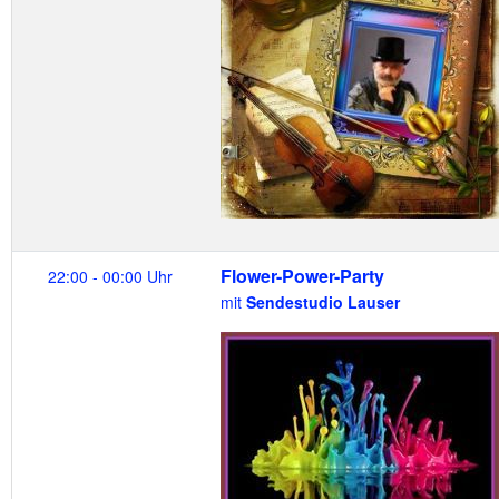
Flower-Power-Party
22:00 - 00:00 Uhr
mit
Sendestudio Lauser