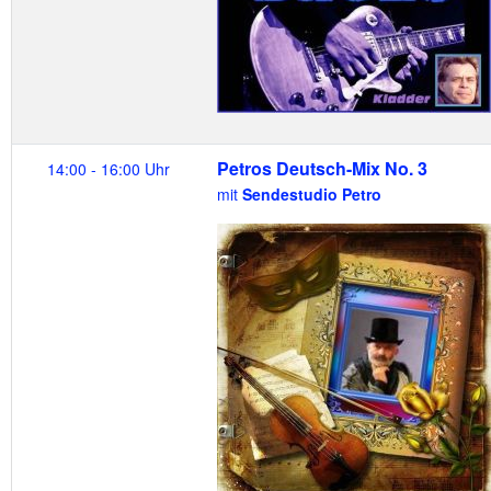
Petros Deutsch-Mix No. 3
14:00 - 16:00 Uhr
mit
Sendestudio Petro