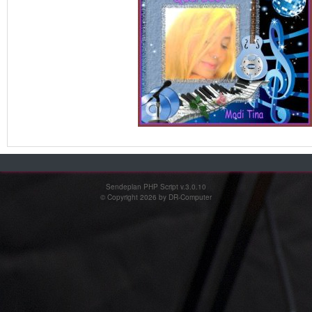
Sendeplan PHP Script v.3.0.10
© Copyright 2026 by
DR-Computer