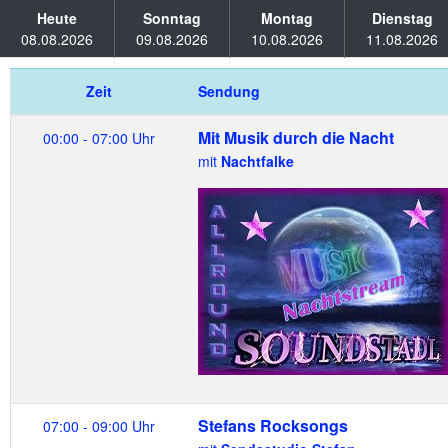
Heute
Sonntag
Montag
Dienstag
08.08.2026
09.08.2026
10.08.2026
11.08.2026
Zeit
Sendung
Mit Musik durch die Nacht
00:00 - 07:00 Uhr
mit
Nachtfalke
Stefans Rocksongs
07:00 - 09:00 Uhr