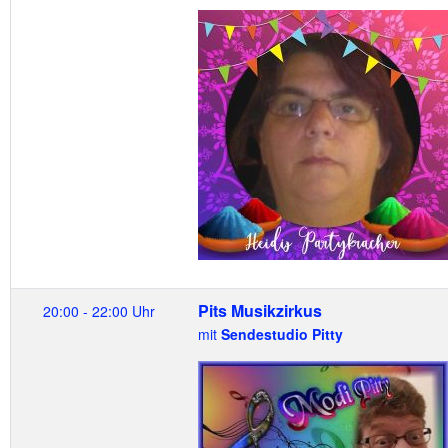
Pits Musikzirkus
20:00 - 22:00 Uhr
mit
Sendestudio Pitty