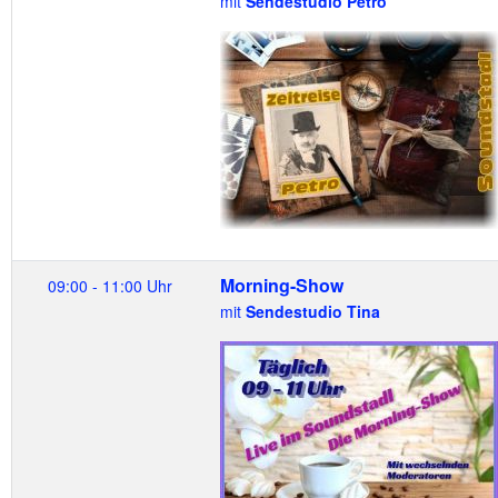
mit
Sendestudio Petro
Morning-Show
09:00 - 11:00 Uhr
mit
Sendestudio Tina