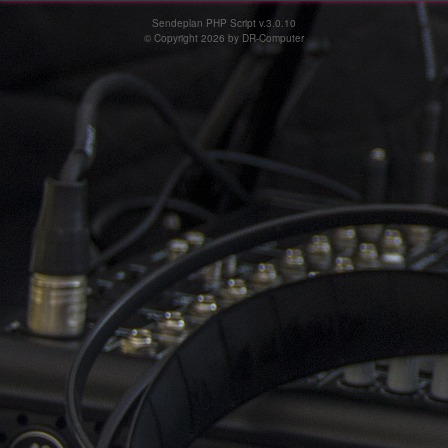
Sendeplan PHP Script v.3.0.10
© Copyright 2026 by
DR-Computer